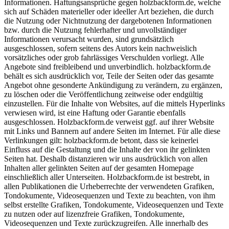
Informationen. Haftungsansprüche gegen holzbackform.de, welche
sich auf Schäden materieller oder ideeller Art beziehen, die durch
die Nutzung oder Nichtnutzung der dargebotenen Informationen
bzw. durch die Nutzung fehlerhafter und unvollständiger
Informationen verursacht wurden, sind grundsätzlich
ausgeschlossen, sofern seitens des Autors kein nachweislich
vorsätzliches oder grob fahrlässiges Verschulden vorliegt. Alle
Angebote sind freibleibend und unverbindlich. holzbackform.de
behält es sich ausdrücklich vor, Teile der Seiten oder das gesamte
Angebot ohne gesonderte Ankündigung zu verändern, zu ergänzen,
zu löschen oder die Veröffentlichung zeitweise oder endgültig
einzustellen. Für die Inhalte von Websites, auf die mittels Hyperlinks
verwiesen wird, ist eine Haftung oder Garantie ebenfalls
ausgeschlossen. Holzbackform.de verweist ggf. auf ihrer Website
mit Links und Bannern auf andere Seiten im Internet. Für alle diese
Verlinkungen gilt: holzbackform.de betont, dass sie keinerlei
Einfluss auf die Gestaltung und die Inhalte der von ihr gelinkten
Seiten hat. Deshalb distanzieren wir uns ausdrücklich von allen
Inhalten aller gelinkten Seiten auf der gesamten Homepage
einschließlich aller Unterseiten. Holzbackform.de ist bestrebt, in
allen Publikationen die Urheberrechte der verwendeten Grafiken,
Tondokumente, Videosequenzen und Texte zu beachten, von ihm
selbst erstellte Grafiken, Tondokumente, Videosequenzen und Texte
zu nutzen oder auf lizenzfreie Grafiken, Tondokumente,
Videosequenzen und Texte zurückzugreifen. Alle innerhalb des